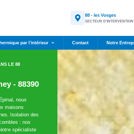
88 - les Vosges
SECTEUR D'INTERVENTION
thermique par l’intérieur
Contact
Notre Entrep
NS LE 88
ney - 88390
Épinal, nous
aux maisons
es. Isolation des
 combles : nos
Notre spécialiste