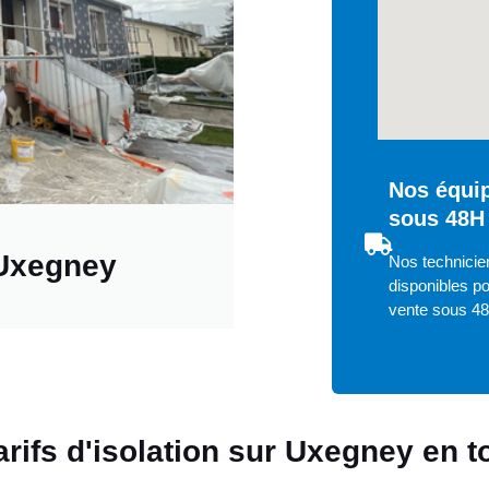
Nos équip
sous 48H
 Uxegney
Nos technicie
disponibles po
vente sous 4
arifs d'isolation sur Uxegney en 