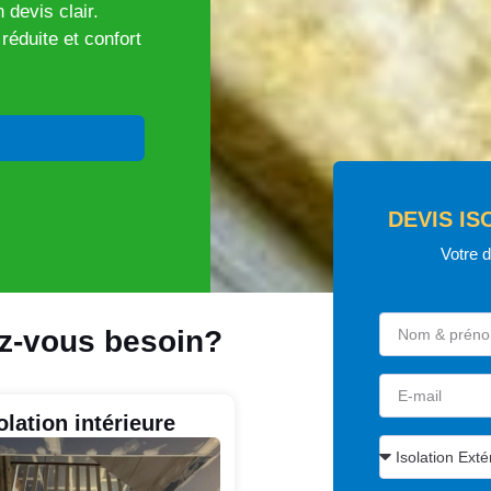
 devis clair.
éduite et confort
DEVIS IS
Votre 
ez-vous besoin?
olation intérieure